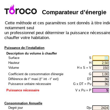
Comparateur d’énergie
Cette méthode et ces paramètres sont donnés à titre indic
notamment seul
un professionnel peut déterminer la puissance nécessair
chauffer votre habitation.
Puissance de l'installation
Description du volume à chauffer
Surface
S
Hauteur
H
Volume
H x S = V
Coefficient de consommation d'énergie
G
Différence de t° maxi (t° int - t° ext)
DT
Puissance unitaire nécessaire
G x DT = Pu
Puissance nécessaire
V x Pu = P
Consommation Annuelle
Degré jour
Dju