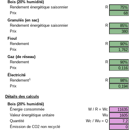
Bois (20% humidité)
Rendement énergétique saisonnier
R
Prix
Granulés (en sac)
Rendement énergétique saisonnier
R
Prix
Fioul
Rendement
R
Prix
Gaz (de réseau)
Rendement
R
Prix
Électricité
1
R
Rendement
Prix
Détails des calculs
Bois (20% humidité)
Énergie consommée
W / R = Wc
Valeur énergétique unitaire
Wu
Quantité
Wc / Wu = Q
Émission de CO2 non recyclé